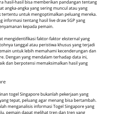
ara hasil-hasil bisa memberikan pandangan tentang
hat angka-angka yang sering muncul atau yang
ik tertentu untuk mengoptimalkan peluang mereka.
g informasi tentang hasil live draw SGP yang
kenyamanan kepada pemain.
t mengidentifikasi faktor-faktor eksternal yang
ohnya tanggal atau peristiwa khusus yang terjadi
emain untuk lebih memahami kecenderungan dan
re. Dengan yang mendalam terhadap data ini,
baik dan berpotensi memaksimalkan hasil yang
ore
an togel Singapore bukanlah pekerjaan yang
 yang tepat, peluang agar menang bisa bertambah.
lah menganalisis informasi Togel Singapore yang
lalu, pemain dapat melihat tren dan tren yang