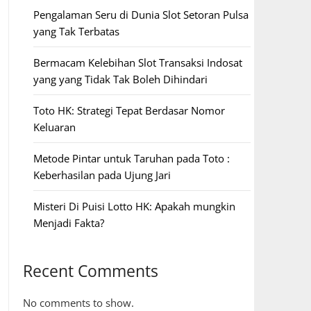
Pengalaman Seru di Dunia Slot Setoran Pulsa
yang Tak Terbatas
Bermacam Kelebihan Slot Transaksi Indosat
yang yang Tidak Tak Boleh Dihindari
Toto HK: Strategi Tepat Berdasar Nomor
Keluaran
Metode Pintar untuk Taruhan pada Toto :
Keberhasilan pada Ujung Jari
Misteri Di Puisi Lotto HK: Apakah mungkin
Menjadi Fakta?
Recent Comments
No comments to show.