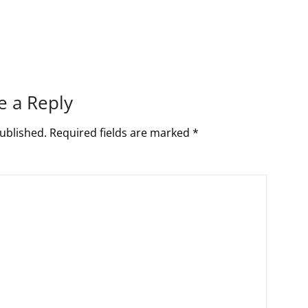
e a Reply
ublished.
Required fields are marked
*