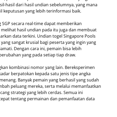
il-hasil dari hasil undian sebelumnya, yang mana
eputusan yang lebih terinformasi baik.
g SGP secara real-time dapat memberikan
 melihat hasil undian pada itu juga dan membuat
rkan data terkini. Undian togel Singapore Pools
yang sangat krusial bagi peserta yang ingin yang
amati. Dengan cara ini, pemain bisa lebih
erubahan yang pada setiap tiap draw.
gkan kombinasi nomor yang lain. Bereksperimen
kadar berpatokan kepada satu jenis tipe angka
 menang. Banyak pemain yang berhasil yang sudah
bah peluang mereka, serta melalui memanfaatkan
ang strategi yang lebih cerdas. Semua ini
epat tentang permainan dan pemanfaatan data