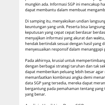
mungkin ada. Informasi SGP ini mencakup has
dapat membantu dalam membuat mengambil k
Di samping itu, menyaksikan undian langsun
keuntungan yang unik. Peserta bisa langsung
keputusan yang cepat cepat berdasar berdasa
menyajikan informasi yang akurat dan waktu, 
hendak bertindak sesuai dengan hasil yang di
menyesuaikan responsif dalam menanggapi p
Pada akhirnya, krusial untuk mempertimban
dengan berbagai strategi taruhan dan tak se
dapat memberikan peluang lebih besar agar
memanfaatkan kombinasi angka demi menam
data SGP yang tersedia, mereka dapat meranc
bergantung pada pemahaman tentang yang t
yang benar.