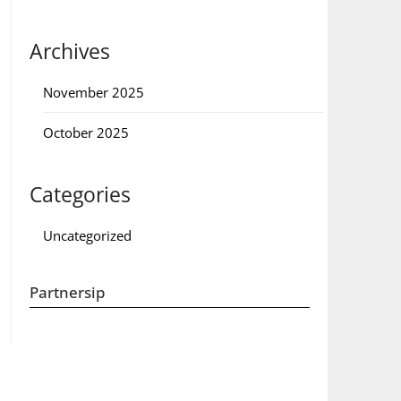
Archives
November 2025
October 2025
Categories
Uncategorized
Partnersip