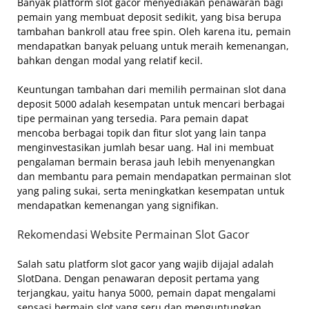
Banyak platform slot gacor menyediakan penawaran bagi
pemain yang membuat deposit sedikit, yang bisa berupa
tambahan bankroll atau free spin. Oleh karena itu, pemain
mendapatkan banyak peluang untuk meraih kemenangan,
bahkan dengan modal yang relatif kecil.
Keuntungan tambahan dari memilih permainan slot dana
deposit 5000 adalah kesempatan untuk mencari berbagai
tipe permainan yang tersedia. Para pemain dapat
mencoba berbagai topik dan fitur slot yang lain tanpa
menginvestasikan jumlah besar uang. Hal ini membuat
pengalaman bermain berasa jauh lebih menyenangkan
dan membantu para pemain mendapatkan permainan slot
yang paling sukai, serta meningkatkan kesempatan untuk
mendapatkan kemenangan yang signifikan.
Rekomendasi Website Permainan Slot Gacor
Salah satu platform slot gacor yang wajib dijajal adalah
SlotDana. Dengan penawaran deposit pertama yang
terjangkau, yaitu hanya 5000, pemain dapat mengalami
sensasi bermain slot yang seru dan menguntungkan.