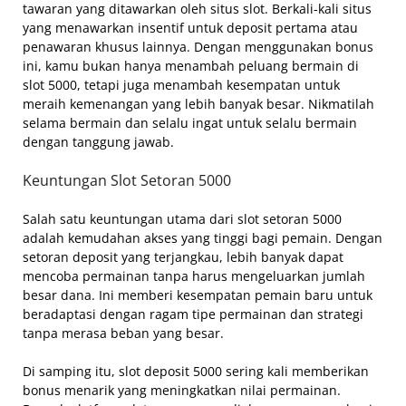
tawaran yang ditawarkan oleh situs slot. Berkali-kali situs
yang menawarkan insentif untuk deposit pertama atau
penawaran khusus lainnya. Dengan menggunakan bonus
ini, kamu bukan hanya menambah peluang bermain di
slot 5000, tetapi juga menambah kesempatan untuk
meraih kemenangan yang lebih banyak besar. Nikmatilah
selama bermain dan selalu ingat untuk selalu bermain
dengan tanggung jawab.
Keuntungan Slot Setoran 5000
Salah satu keuntungan utama dari slot setoran 5000
adalah kemudahan akses yang tinggi bagi pemain. Dengan
setoran deposit yang terjangkau, lebih banyak dapat
mencoba permainan tanpa harus mengeluarkan jumlah
besar dana. Ini memberi kesempatan pemain baru untuk
beradaptasi dengan ragam tipe permainan dan strategi
tanpa merasa beban yang besar.
Di samping itu, slot deposit 5000 sering kali memberikan
bonus menarik yang meningkatkan nilai permainan.