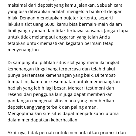
maksimal dari deposit yang kamu jalankan. Sebuah cara
yang bisa diterapkan adalah mengelola bankroll dengan
bijak. Dengan menetapkan bujeter tertentu, seperti
lakukan slot uang 5000, kamu bisa bermain-main dalam
limit yang nyaman dan tidak terbawa suasana. Jangan lupa
untuk tidak melampaui anggaran yang telah Anda
tetapkan untuk memastikan kegiatan bermain tetap
menyenangkan.
Di samping itu, pilihlah situs slot yang memiliki tingkat
kemenangan tinggi yang terpercaya dan telah diakui
punya persentase kemenangan yang baik. Di tempat-
tempat ini, kamu berkesempatan untuk memenangkan
hadiah yang lebih lagi besar. Mencari testimoni dan
resensi dari pengguna lain juga dapat memberikan
pandangan mengenai situs mana yang memberikan
deposit uang yang terbaik dan paling aman.
Mengoptimalkan site situs dapat menjadi kunci utama
dalam mendapatkan keberhasilan.
Akhirnya, tidak pernah untuk memanfaatkan promosi dan