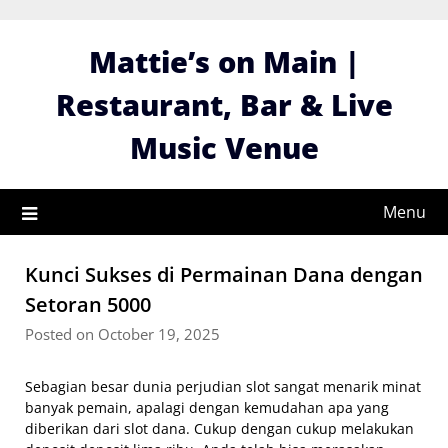
Skip
to
Mattie’s on Main |
content
Restaurant, Bar & Live
Music Venue
Menu
Kunci Sukses di Permainan Dana dengan
Setoran 5000
Posted on October 19, 2025
Sebagian besar dunia perjudian slot sangat menarik minat
banyak pemain, apalagi dengan kemudahan apa yang
diberikan dari slot dana. Cukup dengan cukup melakukan