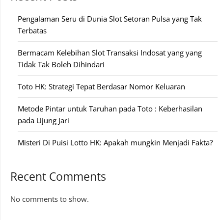
Pengalaman Seru di Dunia Slot Setoran Pulsa yang Tak
Terbatas
Bermacam Kelebihan Slot Transaksi Indosat yang yang
Tidak Tak Boleh Dihindari
Toto HK: Strategi Tepat Berdasar Nomor Keluaran
Metode Pintar untuk Taruhan pada Toto : Keberhasilan
pada Ujung Jari
Misteri Di Puisi Lotto HK: Apakah mungkin Menjadi Fakta?
Recent Comments
No comments to show.